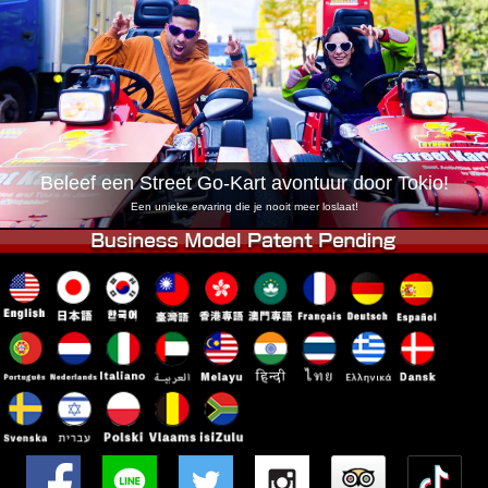
Bedrijf
Reserveren
Vestiging Wijzigen
Tokio Shinagawa
Tokio Akihabara#1
Tokio Akihabara#2
Tokio Shibuya
Tokio Shibuya Annex
Tokio Baai
Beleef een Street Go-Kart avontuur door Tokio!
Tokio Asakusa
Osaka
Een unieke ervaring die je nooit meer loslaat!
Okinawa