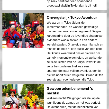
op zoek bent naar een spannende
groepsactiviteit in Tokio, dan is dit het!
Onvergetelijk Tokyo Avontuur
We waren in Tokio tijdens de
wintermaanden, en wat een geweldige
manier om onze reis te beginnen! De go-
kart ervaring door de levendige straten van
Akihabara was alsof we in een andere
wereld stapten. Onze gids was hilarisch en
maakte de hele rit een fluitje van een cent.
Het koude weer hield ons er niet van om
van elk moment te genieten, en we konden
zelfs de lichten van de Tokyo Tower in de
verte bewonderen. Het was een
spannende maar veilige avontuur, eentje
die we nooit zullen vergeten. Ik raad dit ten
zeerste aan voor iedereen die Tokio
bezoekt!
Gewoon adembenemend 's
nachts!
Wat een nacht! We gingen als stel op de
tour tijdens de zomer, en het was perfect.
De avondbries, met de neonlichten van