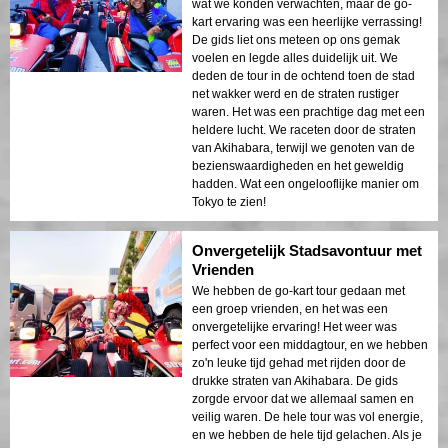
wat we konden verwachten, maar de go-
kart ervaring was een heerlijke verrassing!
De gids liet ons meteen op ons gemak
voelen en legde alles duidelijk uit. We
deden de tour in de ochtend toen de stad
net wakker werd en de straten rustiger
waren. Het was een prachtige dag met een
heldere lucht. We raceten door de straten
van Akihabara, terwijl we genoten van de
bezienswaardigheden en het geweldig
hadden. Wat een ongelooflijke manier om
Tokyo te zien!
Onvergetelijk Stadsavontuur met
Vrienden
We hebben de go-kart tour gedaan met
een groep vrienden, en het was een
onvergetelijke ervaring! Het weer was
perfect voor een middagtour, en we hebben
zo'n leuke tijd gehad met rijden door de
drukke straten van Akihabara. De gids
zorgde ervoor dat we allemaal samen en
veilig waren. De hele tour was vol energie,
en we hebben de hele tijd gelachen. Als je