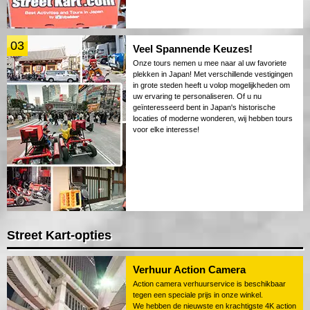
03
Veel Spannende Keuzes!
Onze tours nemen u mee naar al uw favoriete
plekken in Japan! Met verschillende vestigingen
in grote steden heeft u volop mogelijkheden om
uw ervaring te personaliseren. Of u nu
geïnteresseerd bent in Japan's historische
locaties of moderne wonderen, wij hebben tours
voor elke interesse!
Street Kart-opties
Verhuur Action Camera
Action camera verhuurservice is beschikbaar
tegen een speciale prijs in onze winkel.
We hebben de nieuwste en krachtigste 4K action