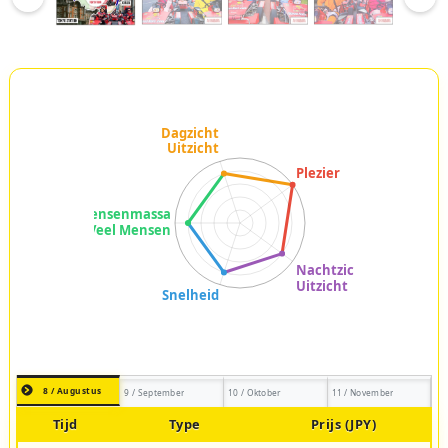
8 / Augustus
9 / September
10 / Oktober
11 / November
Tijd
Type
Prijs (JPY)