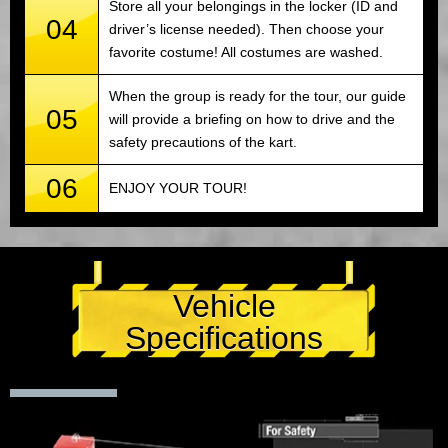
Store all your belongings in the locker (ID and
04
driver’s license needed). Then choose your
favorite costume! All costumes are washed.
When the group is ready for the tour, our guide
05
will provide a briefing on how to drive and the
safety precautions of the kart.
06
ENJOY YOUR TOUR!
Vehicle
Specifications