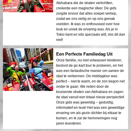
Akihabara die de straten verlichtten,
creëerde een magische sfeer. De gids
zorgde ervoor dat alles soepel verliep,
zodat we ons veilig en op ons gemak
voelden. Ik was zo enthousiast over hoe
leuk en uniek de ervaring was. Als je in
Tokio bent en iets speciaals wilt, mis dit dan
niet!
Een Perfecte Familiedag Uit
Onze familie, nu met volwassen kinderen,
besloot de go-kart tour te proberen, en het
was een fantastische manier om samen de
stad te verkennen. De middagtour was
perfect – niet te warm, en de zon begon net
onder te gaan. We reden door de
bruisende straten van Akihabara en zagen
de stad vanuit een totaal nieuw perspectief.
Onze gids was geweldig – geduldig,
informatief en leuk! Het was een geweldige
ervaring om als gezin dichter bij elkaar te
komen, en ik zal de herinneringen nog
jaren koesteren.