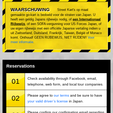
WAARSCHUWING
Street Kart's op maat
gemaakte go-kart is bedoeld voor de straten van Japan. U
heeft een geldig Japans rijbewijs nodig, of
een Internationaal
Rijbewijs
, of een SOFA-vergunning voor US Forces Japan, of
uw eigen rijbewijs met een officiële Japanse vertaling indien u
uit Zwitserland, Duitsland, Frankrijk, Taiwan, België of Monaco
komt. Onthoud! GEEN RIJBEWIJS, NIET RIJDEN!!
Voor
meer informatie
.
Reservations
Check availability through Facebook, email,
01
telephone, web form, and local tour companies.
Please agree to
our terms
and be sure to have
02
your valid driver’s license
in Japan.
Please confirm our confirmation email regarding