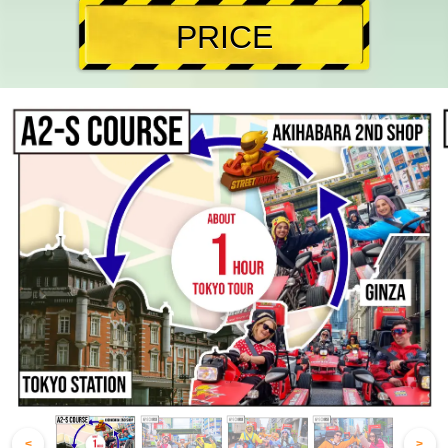
PRICE
<
>