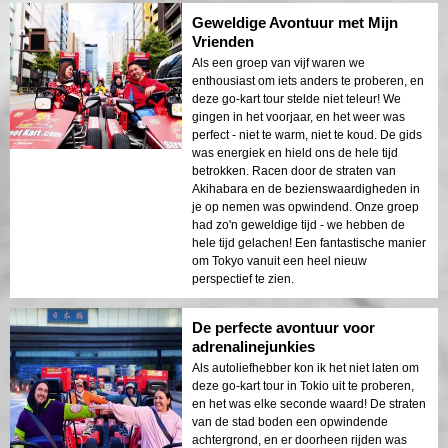
Geweldige Avontuur met Mijn
Vrienden
Als een groep van vijf waren we
enthousiast om iets anders te proberen, en
deze go-kart tour stelde niet teleur! We
gingen in het voorjaar, en het weer was
perfect - niet te warm, niet te koud. De gids
was energiek en hield ons de hele tijd
betrokken. Racen door de straten van
Akihabara en de bezienswaardigheden in
je op nemen was opwindend. Onze groep
had zo'n geweldige tijd - we hebben de
hele tijd gelachen! Een fantastische manier
om Tokyo vanuit een heel nieuw
perspectief te zien.
De perfecte avontuur voor
adrenalinejunkies
Als autoliefhebber kon ik het niet laten om
deze go-kart tour in Tokio uit te proberen,
en het was elke seconde waard! De straten
van de stad boden een opwindende
achtergrond, en er doorheen rijden was