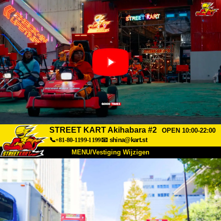
STREET KART Akihabara #2
OPEN 10:00-22:00
📞+81-80-1199-1199
📧
shina@kart.st
MENU/Vestiging Wijzigen
TOP
Over Ons
Specificaties
Prijs
Bereikbaarheid
Reviews
Veelgestelde Vragen