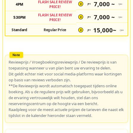
FLASH SALE REVIEW
7,000 ~
4PM
JPY
/pax
¥
PRICE!
FLASH SALE REVIEW
7,000 ~
5:30PM
JPY
/pax
¥
PRICE!
15,000~
Standard
Regular Price
JPY
/pax
¥
Reviewprijs / Vroegboekingsreviewprijs / De reviewprijs is van
toepassing wanneer u van plan bent uw ervaring te delen.
Dit geldt echter niet voor social media-platforms waar kortingen
op basis van reviews verboden zijn.
**De Reviewprijs wordt automatisch toegepast tijdens online
boeking. Als u de reguliere prijs wilt gebruiken, bijvoorbeeld als u
de ervaring vertrouwelijk wilt houden, stel dan ons
reserveringscentrum op de hoogte via een bericht.
Raadpleeg voor de meest actuele prijzen de tarieven die naast elk
tijdslot in de kalender hieronder staan vermeld.