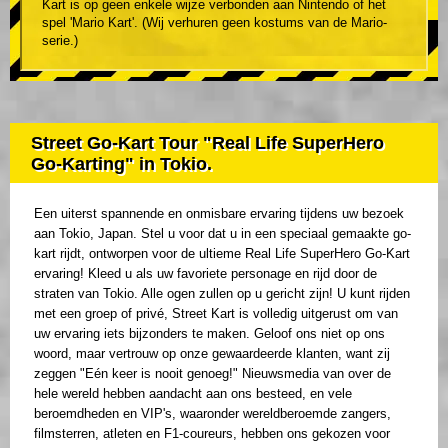
Kart is op geen enkele wijze verbonden aan Nintendo of het
spel 'Mario Kart'. (Wij verhuren geen kostums van de Mario-
serie.)
Street Go-Kart Tour "Real Life SuperHero
Go-Karting" in Tokio.
Een uiterst spannende en onmisbare ervaring tijdens uw bezoek
aan Tokio, Japan. Stel u voor dat u in een speciaal gemaakte go-
kart rijdt, ontworpen voor de ultieme Real Life SuperHero Go-Kart
ervaring! Kleed u als uw favoriete personage en rijd door de
straten van Tokio. Alle ogen zullen op u gericht zijn! U kunt rijden
met een groep of privé, Street Kart is volledig uitgerust om van
uw ervaring iets bijzonders te maken. Geloof ons niet op ons
woord, maar vertrouw op onze gewaardeerde klanten, want zij
zeggen "Eén keer is nooit genoeg!" Nieuwsmedia van over de
hele wereld hebben aandacht aan ons besteed, en vele
beroemdheden en VIP's, waaronder wereldberoemde zangers,
filmsterren, atleten en F1-coureurs, hebben ons gekozen voor