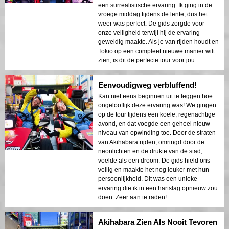
een surrealistische ervaring. Ik ging in de
vroege middag tijdens de lente, dus het
weer was perfect. De gids zorgde voor
onze veiligheid terwijl hij de ervaring
geweldig maakte. Als je van rijden houdt en
Tokio op een compleet nieuwe manier wilt
zien, is dit de perfecte tour voor jou.
Eenvoudigweg verbluffend!
Kan niet eens beginnen uit te leggen hoe
ongelooflijk deze ervaring was! We gingen
op de tour tijdens een koele, regenachtige
avond, en dat voegde een geheel nieuw
niveau van opwinding toe. Door de straten
van Akihabara rijden, omringd door de
neonlichten en de drukte van de stad,
voelde als een droom. De gids hield ons
veilig en maakte het nog leuker met hun
persoonlijkheid. Dit was een unieke
ervaring die ik in een hartslag opnieuw zou
doen. Zeer aan te raden!
Akihabara Zien Als Nooit Tevoren