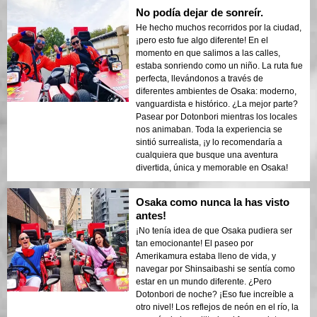
No podía dejar de sonreír.
He hecho muchos recorridos por la ciudad,
¡pero esto fue algo diferente! En el
momento en que salimos a las calles,
estaba sonriendo como un niño. La ruta fue
perfecta, llevándonos a través de
diferentes ambientes de Osaka: moderno,
vanguardista e histórico. ¿La mejor parte?
Pasear por Dotonbori mientras los locales
nos animaban. Toda la experiencia se
sintió surrealista, ¡y lo recomendaría a
cualquiera que busque una aventura
divertida, única y memorable en Osaka!
Osaka como nunca la has visto
antes!
¡No tenía idea de que Osaka pudiera ser
tan emocionante! El paseo por
Amerikamura estaba lleno de vida, y
navegar por Shinsaibashi se sentía como
estar en un mundo diferente. ¿Pero
Dotonbori de noche? ¡Eso fue increíble a
otro nivel! Los reflejos de neón en el río, la