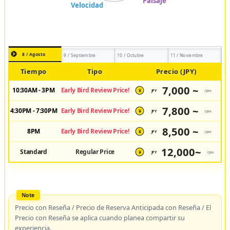
8 / Agosto
9 / Septiembre
10 / Octubre
11 / Noviembre
Tiempo
Tipo
Precio (JPY)
7,000 ~
10:30AM - 3PM
Early Bird Review Price!
JPY
/pax
¥
7,800 ~
4:30PM - 7:30PM
Early Bird Review Price!
JPY
/pax
¥
8,500 ~
8PM
Early Bird Review Price!
JPY
/pax
¥
12,000~
Standard
Regular Price
JPY
/pax
¥
Precio con Reseña / Precio de Reserva Anticipada con Reseña / El
Precio con Reseña se aplica cuando planea compartir su
experiencia.