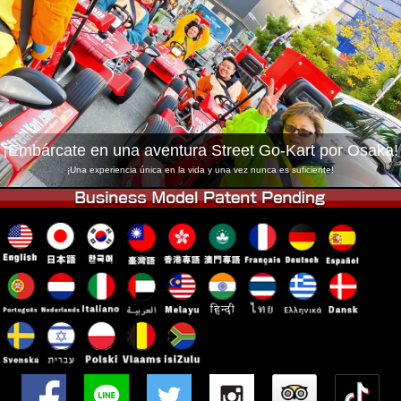
Empresa
Reservas
Cambiar Tienda
Tokyo Shinagawa
Tokyo Akihabara#1
Tokyo Akihabara#2
Tokyo Shibuya
Tokyo Shibuya Annex
Tokyo Bay
¡Embárcate en una aventura Street Go-Kart por Osaka!
Tokyo Asakusa
Osaka
¡Una experiencia única en la vida y una vez nunca es suficiente!
Okinawa