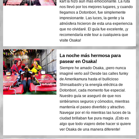
kart la hizo aún más emocionante. La ruta
nos llevó por los mejores lugares, y cuando
llegamos a Dotonbori, fue simplemente
impresionante. Las luces, la gente y la
atmósfera hicieron de esta una experiencia
que no olvidaré. El guía fue excelente, ¡y
recomendaría este tour a cualquiera que
visite Osaka!
La noche más hermosa para
pasear en Osaka!
Siempre he amado Osaka, ¡pero nunca
imaginé verlo así! Desde las calles funky
de Amerikamura hasta el bullicioso
Shinsaibashi y la energía eléctrica de
Dotonbori, cada momento fue especial.
Nuestro guía se aseguró de que nos
sintiéramos seguros y cómodos, mientras
mantenía el paseo divertido y atractivo.
Navegar por el río mientras las luces de la
ciudad brillaban fue pura magia. ¡Esto es
algo que todo viajero debe hacer si quiere
ver Osaka de una manera diferente!