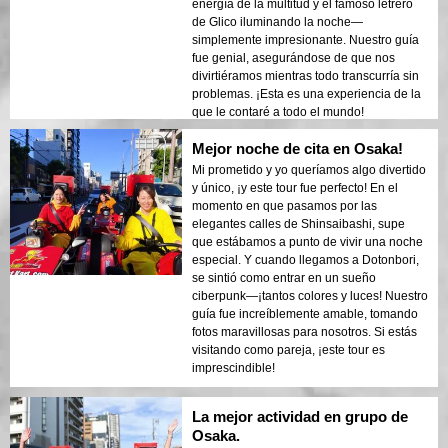
energía de la multitud y el famoso letrero
de Glico iluminando la noche—
simplemente impresionante. Nuestro guía
fue genial, asegurándose de que nos
divirtiéramos mientras todo transcurría sin
problemas. ¡Esta es una experiencia de la
que le contaré a todo el mundo!
Mejor noche de cita en Osaka!
Mi prometido y yo queríamos algo divertido
y único, ¡y este tour fue perfecto! En el
momento en que pasamos por las
elegantes calles de Shinsaibashi, supe
que estábamos a punto de vivir una noche
especial. Y cuando llegamos a Dotonbori,
se sintió como entrar en un sueño
ciberpunk—¡tantos colores y luces! Nuestro
guía fue increíblemente amable, tomando
fotos maravillosas para nosotros. Si estás
visitando como pareja, ¡este tour es
imprescindible!
La mejor actividad en grupo de
Osaka.