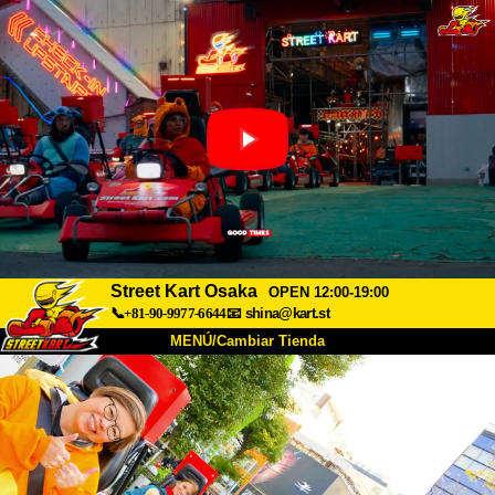
Street Kart Osaka
OPEN 12:00-19:00
📞+81-90-9977-6644
📧
shina@kart.st
MENÚ/Cambiar Tienda
INICIO
Acerca de
Especificaciones
Precios
Acceso
Testimonios
Preguntas Frecuentes