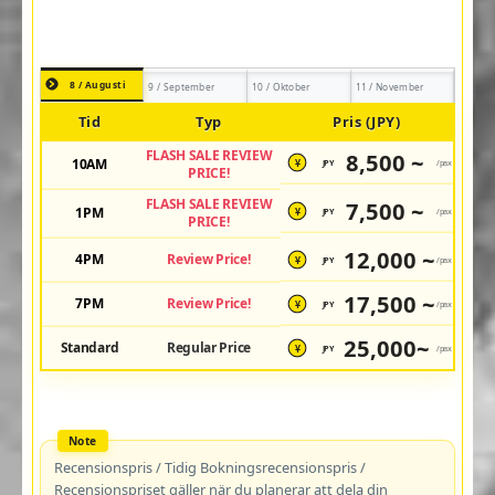
8 / Augusti
9 / September
10 / Oktober
11 / November
Tid
Typ
Pris (JPY)
FLASH SALE REVIEW
8,500 ~
10AM
JPY
/pax
¥
PRICE!
FLASH SALE REVIEW
7,500 ~
1PM
JPY
/pax
¥
PRICE!
12,000 ~
4PM
Review Price!
JPY
/pax
¥
17,500 ~
7PM
Review Price!
JPY
/pax
¥
25,000~
Standard
Regular Price
JPY
/pax
¥
Recensionspris / Tidig Bokningsrecensionspris /
Recensionspriset gäller när du planerar att dela din