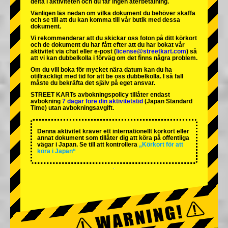
delta i aktiviteten och du får ingen återbetalning.
Vänligen läs nedan om vilka dokument du behöver skaffa
och se till att du kan komma till vår butik med dessa
dokument.
Vi rekommenderar att du skickar oss foton på ditt körkort
och de dokument du har fått efter att du har bokat vår
aktivitet via chat eller e-post (
license@streetkart.com
) så
att vi kan dubbelkolla i förväg om det finns några problem.
Om du vill boka för mycket nära datum kan du ha
otillräckligt med tid för att be oss dubbelkolla. I så fall
måste du bekräfta det själv på eget ansvar.
STREET KARTs avbokningspolicy tillåter endast
avbokning
7 dagar före din aktivitetstid
(Japan Standard
Time) utan avbokningsavgift.
Denna aktivitet kräver ett internationellt körkort eller
annat dokument som tillåter dig att köra på offentliga
vägar i Japan. Se till att kontrollera
„Körkort för att
köra i Japan“