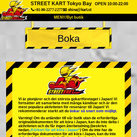
STREET KART Tokyo Bay
OPEN 10:00-22:00
📞+81-80-2277-2277
📧
shina@kart.st
MENY/Byt butik
HEM
Boka
Om oss
Specifikationer
Pris
Hitta hit
Röster
FAQ
Företag
Boka
Byt butik
Tokyo Shinagawa
Tokyo Akihabara#1
Tokyo Akihabara#2
Tokyo Shibuya
Vi är
pionjärer
och
det största gokartföretaget
i Japan! Vi
Tokyo Shibuya Annex
Tokyo Bay
fortsätter att samarbeta med
många kändisar
och är
den
mest populära aktiviteten
för resenärer till Japan! Vi
rekommenderar starkt att du
bokar så snart som möjligt.
Tokyo Asakusa
Osaka
Varning! Om du anländer till vår butik utan de erforderliga
originaldokumenten för att köra i Japan, kan du inte delta i
Okinawa
aktiviteten och du får ingen återbetalning.
(beskrivs
nedan
„Körkort för att köra i Japan“
) Om du inte har de
erforderliga dokumenten för att köra i Japan, kan du inte