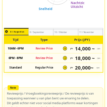
8 / Augustus
9 / September
10 / Oktober
11 / November
Tijd
Type
Prijs (JPY)
14,000 ~
10AM - 6PM
Review Price
JPY
/pax
¥
18,000 ~
6PM - 8PM
Review Price
JPY
/pax
¥
20,000~
Standard
Regular Price
JPY
/pax
¥
Reviewprijs / Vroegboekingsreviewprijs / De reviewprijs is van
toepassing wanneer u van plan bent uw ervaring te delen.
Dit geldt echter niet voor social media-platforms waar kortingen