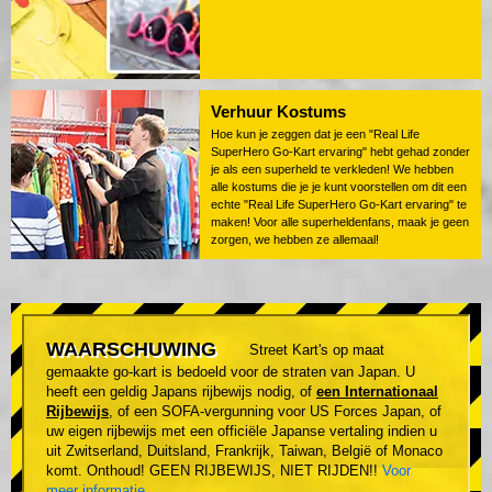
Verhuur Kostums
Hoe kun je zeggen dat je een "Real Life
SuperHero Go-Kart ervaring" hebt gehad zonder
je als een superheld te verkleden! We hebben
alle kostums die je je kunt voorstellen om dit een
echte "Real Life SuperHero Go-Kart ervaring" te
maken! Voor alle superheldenfans, maak je geen
zorgen, we hebben ze allemaal!
WAARSCHUWING
Street Kart's op maat
gemaakte go-kart is bedoeld voor de straten van Japan. U
heeft een geldig Japans rijbewijs nodig, of
een Internationaal
Rijbewijs
, of een SOFA-vergunning voor US Forces Japan, of
uw eigen rijbewijs met een officiële Japanse vertaling indien u
uit Zwitserland, Duitsland, Frankrijk, Taiwan, België of Monaco
komt. Onthoud! GEEN RIJBEWIJS, NIET RIJDEN!!
Voor
meer informatie
.