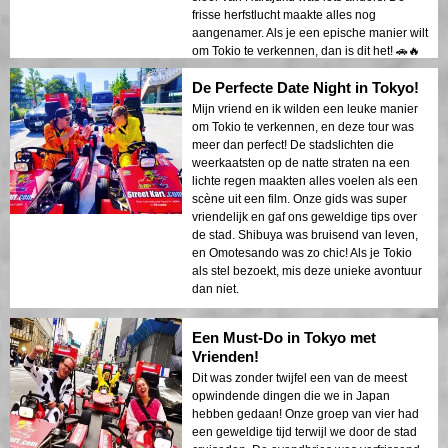
frisse herfstlucht maakte alles nog
aangenamer. Als je een epische manier wilt
om Tokio te verkennen, dan is dit het! 🚗🔥
De Perfecte Date Night in Tokyo!
Mijn vriend en ik wilden een leuke manier
om Tokio te verkennen, en deze tour was
meer dan perfect! De stadslichten die
weerkaatsten op de natte straten na een
lichte regen maakten alles voelen als een
scène uit een film. Onze gids was super
vriendelijk en gaf ons geweldige tips over
de stad. Shibuya was bruisend van leven,
en Omotesando was zo chic! Als je Tokio
als stel bezoekt, mis deze unieke avontuur
dan niet.
Een Must-Do in Tokyo met
Vrienden!
Dit was zonder twijfel een van de meest
opwindende dingen die we in Japan
hebben gedaan! Onze groep van vier had
een geweldige tijd terwijl we door de stad