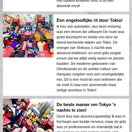
met oudere kinderen reist, is dit een
absolute must!
Een ongelooflijke rit door Tokio!
Ik hou van autorijden, dus deze ervaring
was een droom die uitkwam! De route was
goed doordacht en leidde ons door de
meest beroemde wijken van Tokio. De
energie van Shibuya 's nachts was
absoluut elektrisch, en onze gids zorgde
ervoor dat we altijd veilig waren en plezier
hadden. De moderne gebouwen van
Omotesando en de unieke cultuur van
Harajuku zorgden voor een onvergetelijke
mix. Dit is een must-do voor iedereen die
op zoek is naar een spannende maar
veilige avontuur in Tokio!
De beste manier om Tokyo 's
nachts te zien!
Deze tour was absoluut geweldig! Ik was in
het begin een beetje nerveus, maar de gids
was zo professioneel en vriendelijk dat ik