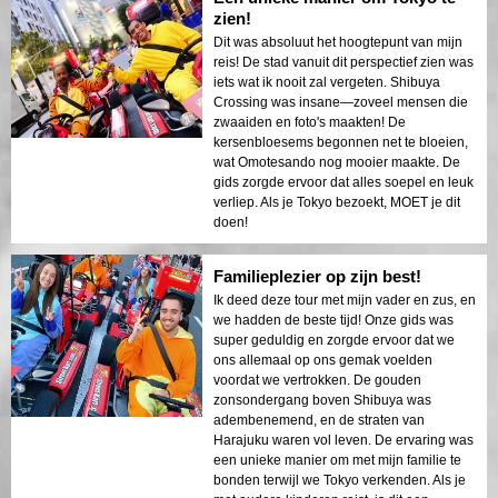
zien!
Dit was absoluut het hoogtepunt van mijn
reis! De stad vanuit dit perspectief zien was
iets wat ik nooit zal vergeten. Shibuya
Crossing was insane—zoveel mensen die
zwaaiden en foto's maakten! De
kersenbloesems begonnen net te bloeien,
wat Omotesando nog mooier maakte. De
gids zorgde ervoor dat alles soepel en leuk
verliep. Als je Tokyo bezoekt, MOET je dit
doen!
Familieplezier op zijn best!
Ik deed deze tour met mijn vader en zus, en
we hadden de beste tijd! Onze gids was
super geduldig en zorgde ervoor dat we
ons allemaal op ons gemak voelden
voordat we vertrokken. De gouden
zonsondergang boven Shibuya was
adembenemend, en de straten van
Harajuku waren vol leven. De ervaring was
een unieke manier om met mijn familie te
bonden terwijl we Tokyo verkenden. Als je